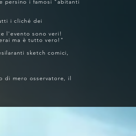
i e persino i famosi "abitanti
ti i cliché dei
nte l'evento sono
veri!
erai ma è tutto vero!"
esilaranti sketch comici,
o di mero osservatore, il