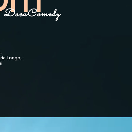
ITI
DocuComedy
a,
aria Longo,
zi